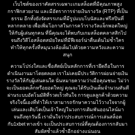
เว็บไซต์ของเราคัดสรรเฉพาะเกมสล็อตที่มีคุณภาพสูง
กราฟิกสวยงาม และมีอัตราการจ่ายเงินรางวัล (RTP) ที่เป็น
ธรรม อีกทั้งยังจัดสรรเกมที่มีรูปแบบโบนัสและฟรีสปินที่
หลากหลาย เพื่อเพิ่มโอกาสในการคว้ารางวัลแจ็กพอตใหญ่
ให้กับผู้เล่นทุกคน ที่นี่คุณจะได้พบกับเกมสล็อตคลาสสิกไป
จนถึงวิดีโอสล็อตสมัยใหม่ที่มีฟีเจอร์น่าตื่นเต้นไม่ซ้ำใคร
ทำให้ทุกครั้งที่หมุนวงล้อเต็มไปด้วยความหวังและความ
สนุก
ความโปร่งใสและซื่อสัตย์เป็นหลักการที่เรายึดถือในการ
ดำเนินงานมาโดยตลอด เราไม่เคยมีประวัติการผ่อนจ่ายเงิน
รางวัลให้กับผู้เล่นคนใด นั่นหมายความว่าเมื่อคุณชนะ ไม่ว่า
จะเป็นยอดเล็กหรือยอดใหญ่ คุณจะได้รับเงินเต็มจำนวนทันที
ผ่านระบบอัตโนมัติที่รวดเร็วทันใจ การดูแลลูกค้าด้วยความ
จริงใจนี้เองที่ทำให้เราสามารถรักษาความไว้วางใจจากผู้
เล่นและเติบโตเป็นเจ้าใหญ่ในวงการเดิมพันออนไลน์มา
จนถึงทุกวันนี้ เรามั่นใจว่าประสบการณ์การเล่นสล็อต
กับ1xbet ทางเข้า จะเป็นประสบการณ์ที่คุณต้องการกลับมา
สัมผัสซ้ำแล้วซ้ำอีกอย่างแน่นอน