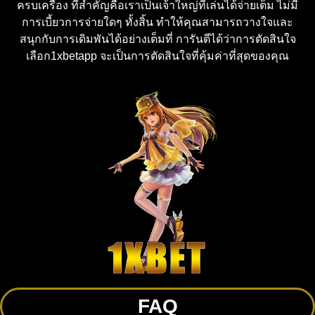
ครบเครื่อง ที่สำคัญคือเราเป็นเจ้าใหญ่ที่เล่นได้จ่ายเต็ม ไม่มี
การเบี้ยวการจ่ายใดๆ ทั้งสิ้น ทำให้คุณสามารถวางใจและ
สนุกกับการเดิมพันได้อย่างเต็มที่ การันตีได้ว่าการตัดสินใจ
เลือก1xbetapp จะเป็นการตัดสินใจที่คุ้มค่าที่สุดของคุณ
FAQ