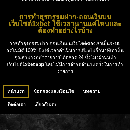
การทำธุรกรรมฝาก-ถอนเงินบน
เว็บไซต์1xbet ใช้เวลานานแค่ไหนและ
ต้องทำอย่างไรบ้าง
การทำธุรกรรมฝาก-ถอนเงินบนเว็บไซต์ของเราเป็นระบบ
อัตโนมัติ 100% ซึ่งใช้เวลาดำเนินการเพียงไม่กี่วินาทีเท่านั้น
คุณสามารถทำรายการได้ตลอด 24 ชั่วโมงผ่านหน้า
เว็บไซต์
1xbet app
โดยไม่มีการจำกัดจำนวนครั้งในการทำ
รายการ
หน้าแรก
ข้อตกลงและเงื่อนไข
บทความ
ติดต่อเรา
เกี่ยวกับเรา