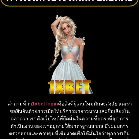
คำถามที่ว่า
1xbet login
คือสิ่งที่ผู้เล่นใหม่มักจะสงสัย แต่เรา
ขอยืนยันด้วยการเปิดให้บริการมายาวนานและชื่อเสียงใน
ตลาดว่า เราคือเว็บไซต์ที่ยึดมั่นในความซื่อตรงที่สุด การ
ดำเนินงานของเราอยู่ภายใต้มาตรฐานสากล มีระบบการ
ตรวจสอบและควบคุมที่เข้มงวดเพื่อให้มั่นใจว่าทุกการเดิม