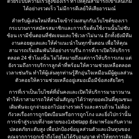
ด้วยระบบความเร็วสูงของเรา ทำให้คุณสามารถเข้าเล่นเกม
ได้อย่างรวดเร็ว ไม่มีการดีเลย์ให้เสียอารมณ์
สำหรับผู้เล่นใหม่ที่สนใจเข้าร่วมสนุกกับเว็บไซต์ของเรา
กระบวนการสมัครสมาชิกและการเริ่มต้นใช้งานนั้นไม่ซับ
ซ้อน เรามีขั้นตอนที่ชัดเจนและใช้เวลาไม่นาน อีกทั้งยังมีทีม
งานคอยดูแลและให้คำแนะนำในทุกขั้นตอน เพื่อให้คุณ
สามารถเริ่มเดิมพันได้อย่างราบรื่น การที่เราเปิดให้บริการ
ตลอด 24 ชั่วโมงนั้น ไม่ได้หมายถึงแค่การให้บริการเกม แต่
ยังรวมถึงการบริการลูกค้าที่พร้อมให้ความช่วยเหลือตลอด
เวลาเช่นกัน ทำให้ผู้เล่นทุกท่านรู้สึกอุ่นใจเหมือนมีผู้ดูแลส่วน
ตัวคอยให้ความช่วยเหลืออยู่เสมอเมื่อมีข้อสงสัยใดๆ
การที่เราเป็นเว็บไซต์ที่มั่นคงและเปิดให้บริการมายาวนาน
ทำให้เราสามารถให้คำมั่นสัญญาได้ว่าทุกยอดเงินที่คุณชนะ
เดิมพันจะถูกจ่ายออกไปอย่างรวดเร็วและครบถ้วน ไม่ต้อง
กังวลเรื่องการถูกบิดเบือนหรือการถูกโกง และยิ่งไปกว่านั้น
การเข้าสู่ระบบที่ง่ายดายของ1xbetapp ยังมาพร้อมกับความ
ปลอดภัยระดับสูง เพื่อปกป้องข้อมูลส่วนตัวและเงินทุนของ
คุณจากการถูกเข้าถึงโดยไม่ได้รับอนุญาต ทำให้ทุกการเดิม