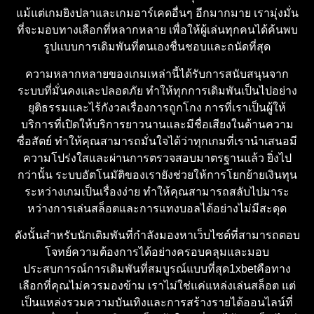
แม้แต่เกมยิงปลาและเกมอาร์เคดอื่นๆ อีกมากมาย เรามุ่งมั่น
ที่จะมอบทางเลือกที่หลากหลาย เพื่อให้ผู้เล่นทุกคนได้ค้นพบ
รูปแบบการเดิมพันที่ตนเองชื่นชอบและถนัดที่สุด
ความหลากหลายของเกมเหล่านี้ได้รับการสนับสนุนจาก
ระบบที่มั่นคงและปลอดภัย ทำให้ทุกการเดิมพันเป็นไปอย่าง
ยุติธรรมและไร้กังวลเรื่องการถูกโกง การที่เราเป็นผู้ให้
บริการที่เปิดให้บริการยาวนานและมีชื่อเสียงในด้านความ
ซื่อสัตย์ ทำให้คุณสามารถมั่นใจได้ว่าทุกเกมที่เรานำเสนอมี
ความโปร่งใสและผ่านการตรวจสอบมาตรฐานแล้ว ยิ่งไป
กว่านั้น ระบบอัตโนมัติของเรายังช่วยให้การโยกย้ายเงินทุน
ระหว่างเกมเป็นเรื่องง่าย ทำให้คุณสามารถสลับไปมาระ
หว่างการเล่นสล็อตและการแทงบอลได้อย่างไม่มีสะดุด
ดังนั้นสำหรับนักเดิมพันที่กำลังมองหาเว็บไซต์ที่สามารถตอบ
โจทย์ความต้องการได้อย่างครอบคลุมและมอบ
ประสบการณ์การเดิมพันที่สมบูรณ์แบบที่สุด1xbetคือทาง
เลือกที่คุณไม่ควรมองข้าม เราไม่ใช่แค่แหล่งเล่นสล็อต แต่
เป็นแหล่งรวมความบันเทิงและการสร้างรายได้ออนไลน์ที่