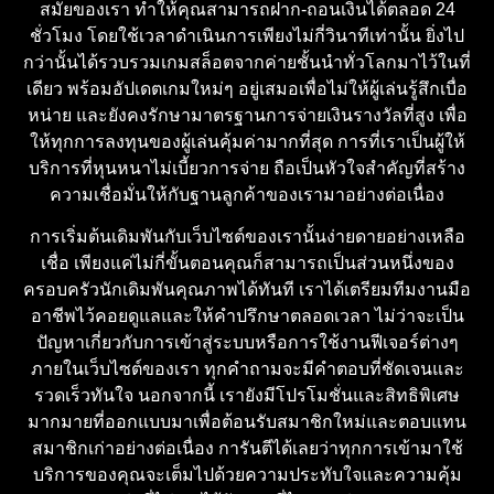
สมัยของเรา ทำให้คุณสามารถฝาก-ถอนเงินได้ตลอด 24
ชั่วโมง โดยใช้เวลาดำเนินการเพียงไม่กี่วินาทีเท่านั้น ยิ่งไป
กว่านั้นได้รวบรวมเกมสล็อตจากค่ายชั้นนำทั่วโลกมาไว้ในที่
เดียว พร้อมอัปเดตเกมใหม่ๆ อยู่เสมอเพื่อไม่ให้ผู้เล่นรู้สึกเบื่อ
หน่าย และยังคงรักษามาตรฐานการจ่ายเงินรางวัลที่สูง เพื่อ
ให้ทุกการลงทุนของผู้เล่นคุ้มค่ามากที่สุด การที่เราเป็นผู้ให้
บริการที่หุนหนาไม่เบี้ยวการจ่าย ถือเป็นหัวใจสำคัญที่สร้าง
ความเชื่อมั่นให้กับฐานลูกค้าของเรามาอย่างต่อเนื่อง
การเริ่มต้นเดิมพันกับเว็บไซต์ของเรานั้นง่ายดายอย่างเหลือ
เชื่อ เพียงแค่ไม่กี่ขั้นตอนคุณก็สามารถเป็นส่วนหนึ่งของ
ครอบครัวนักเดิมพันคุณภาพได้ทันที เราได้เตรียมทีมงานมือ
อาชีพไว้คอยดูแลและให้คำปรึกษาตลอดเวลา ไม่ว่าจะเป็น
ปัญหาเกี่ยวกับการเข้าสู่ระบบหรือการใช้งานฟีเจอร์ต่างๆ
ภายในเว็บไซต์ของเรา ทุกคำถามจะมีคำตอบที่ชัดเจนและ
รวดเร็วทันใจ นอกจากนี้ เรายังมีโปรโมชั่นและสิทธิพิเศษ
มากมายที่ออกแบบมาเพื่อต้อนรับสมาชิกใหม่และตอบแทน
สมาชิกเก่าอย่างต่อเนื่อง การันตีได้เลยว่าทุกการเข้ามาใช้
บริการของคุณจะเต็มไปด้วยความประทับใจและความคุ้ม