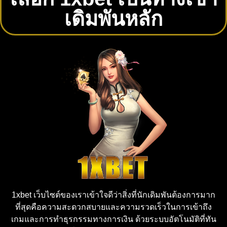
เดิมพันหลัก
1xbet เว็บไซต์ของเราเข้าใจดีว่าสิ่งที่นักเดิมพันต้องการมาก
ที่สุดคือความสะดวกสบายและความรวดเร็วในการเข้าถึง
เกมและการทำธุรกรรมทางการเงิน ด้วยระบบอัตโนมัติที่ทัน